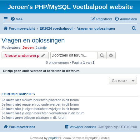
Jeroen's PHP/MySQL Voetbalpool website
V&A
Registreer
Aanmelden
Z
Forumoverzicht
EK2024 voetbalpool
Vragen en oplossingen
o
Vragen en oplossingen
e
Moderators:
Jeroen
,
Jaantje
k
Zoek
Uitgebreid z
Nieuw onderwerp
0 onderwerpen • Pagina
1
van
1
Er zijn geen onderwerpen of berichten in dit forum.
Ga naar
FORUMPERMISSIES
Je
kunt niet
nieuwe berichten plaatsen in dit forum
Je
kunt niet
reageren op onderwerpen in dit forum
Je
kunt niet
je eigen berichten wijzigen in dit forum
Je
kunt niet
je eigen berichten verwijderen in dit forum
Je
kunt geen
bijlagen plaatsen in dit forum
Forumoverzicht
Verwijder cookies
Alle tijden zijn
UTC+02:00
Powered by
phpBB
® Forum Software © phpBB Limited