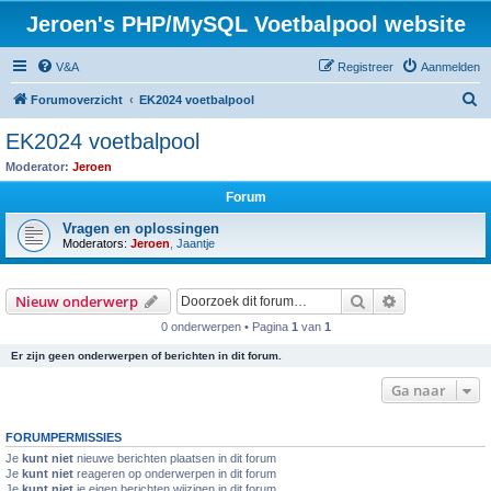
Jeroen's PHP/MySQL Voetbalpool website
V&A
Registreer
Aanmelden
Z
Forumoverzicht
EK2024 voetbalpool
o
EK2024 voetbalpool
e
Moderator:
Jeroen
k
Forum
Vragen en oplossingen
Moderators:
Jeroen
,
Jaantje
Zoek
Uitgebreid z
Nieuw onderwerp
0 onderwerpen • Pagina
1
van
1
Er zijn geen onderwerpen of berichten in dit forum.
Ga naar
FORUMPERMISSIES
Je
kunt niet
nieuwe berichten plaatsen in dit forum
Je
kunt niet
reageren op onderwerpen in dit forum
Je
kunt niet
je eigen berichten wijzigen in dit forum