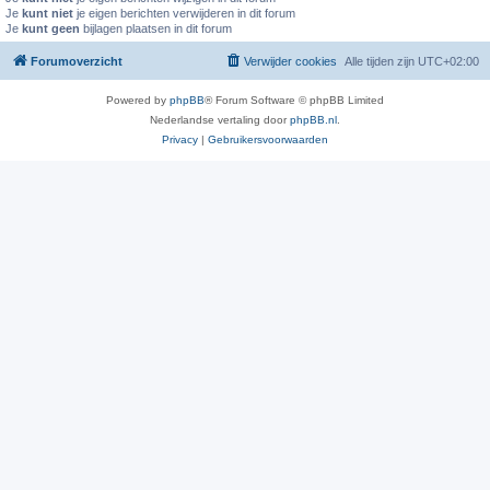
Je
kunt niet
je eigen berichten verwijderen in dit forum
Je
kunt geen
bijlagen plaatsen in dit forum
Forumoverzicht
Verwijder cookies
Alle tijden zijn
UTC+02:00
Powered by
phpBB
® Forum Software © phpBB Limited
Nederlandse vertaling door
phpBB.nl
.
Privacy
|
Gebruikersvoorwaarden