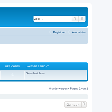
Zoek
Uitgebreid zoeken
Registreer
Aanmelden
BERICHTEN
LAATSTE BERICHT
Geen berichten
B
0
e
r
0 onderwerpen • Pagina
1
van
1
i
c
Ga naar
h