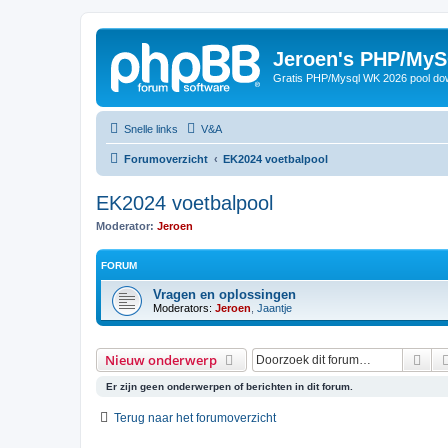
Jeroen's PHP/MyS
Gratis PHP/Mysql WK 2026 pool do
Snelle links
V&A
Forumoverzicht
EK2024 voetbalpool
EK2024 voetbalpool
Moderator:
Jeroen
FORUM
Vragen en oplossingen
Moderators:
Jeroen
,
Jaantje
Zoe
Nieuw onderwerp
Er zijn geen onderwerpen of berichten in dit forum.
Terug naar het forumoverzicht