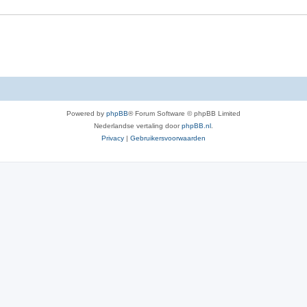
e
r
p
e
n
Powered by
phpBB
® Forum Software © phpBB Limited
Nederlandse vertaling door
phpBB.nl
.
Privacy
|
Gebruikersvoorwaarden