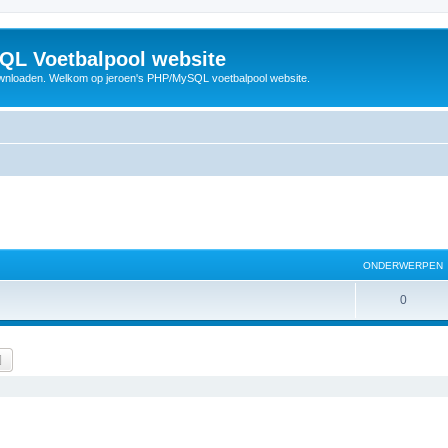
QL Voetbalpool website
wnloaden. Welkom op jeroen's PHP/MySQL voetbalpool website.
ONDERWERPEN
O
0
n
d
k
Uitgebreid zoeken
e
r
w