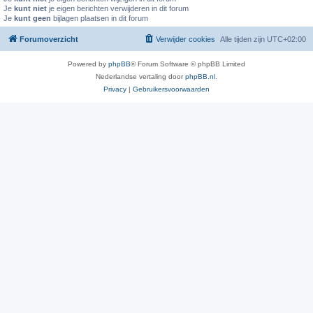
Je
kunt niet
je eigen berichten verwijderen in dit forum
Je
kunt geen
bijlagen plaatsen in dit forum
Forumoverzicht
Verwijder cookies
Alle tijden zijn
UTC+02:00
Powered by
phpBB
® Forum Software © phpBB Limited
Nederlandse vertaling door
phpBB.nl
.
Privacy
|
Gebruikersvoorwaarden