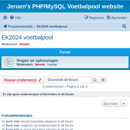
Jeroen's PHP/MySQL Voetbalpool website
V&A
Registreer
Aanmelden
Z
Forumoverzicht
EK2024 voetbalpool
o
EK2024 voetbalpool
e
Moderator:
Jeroen
k
Forum
Vragen en oplossingen
Moderators:
Jeroen
,
Jaantje
Zoek
Uitgebreid z
Nieuw onderwerp
0 onderwerpen • Pagina
1
van
1
Er zijn geen onderwerpen of berichten in dit forum.
Ga naar
FORUMPERMISSIES
Je
kunt niet
nieuwe berichten plaatsen in dit forum
Je
kunt niet
reageren op onderwerpen in dit forum
Je
kunt niet
je eigen berichten wijzigen in dit forum