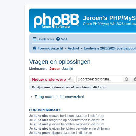
Jeroen's PHP/MyS
Gratis PHP/Mysql WK 2026 pool do
Snelle links
V&A
Forumoverzicht
Archief
Eredivisie 2023/2024 voetbalpool
Vragen en oplossingen
Moderators:
Jeroen
,
Jaantje
Zoe
Nieuw onderwerp
Er zijn geen onderwerpen of berichten in dit forum.
Terug naar het forumoverzicht
FORUMPERMISSIES
Je
kunt niet
nieuwe berichten plaatsen in dit forum
Je
kunt niet
reageren op onderwerpen in dit forum
Je
kunt niet
je eigen berichten wijzigen in dit forum
Je
kunt niet
je eigen berichten verwijderen in dit forum
Je
kunt geen
bijlagen plaatsen in dit forum