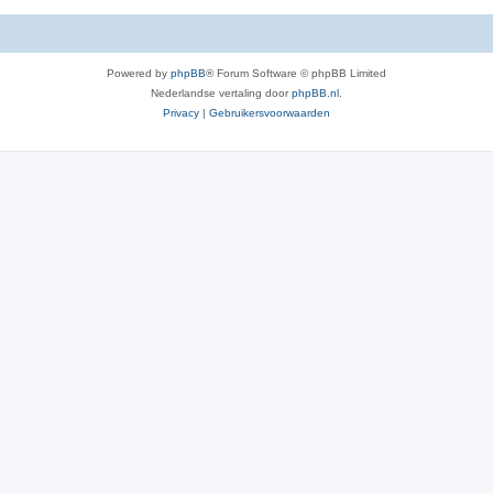
Powered by
phpBB
® Forum Software © phpBB Limited
Nederlandse vertaling door
phpBB.nl
.
Privacy
|
Gebruikersvoorwaarden