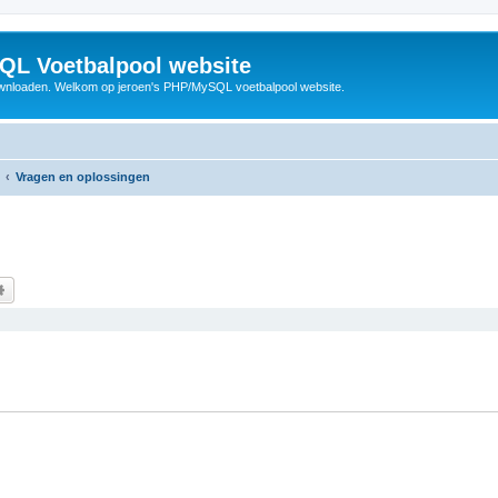
QL Voetbalpool website
wnloaden. Welkom op jeroen's PHP/MySQL voetbalpool website.
Vragen en oplossingen
k
Uitgebreid zoeken