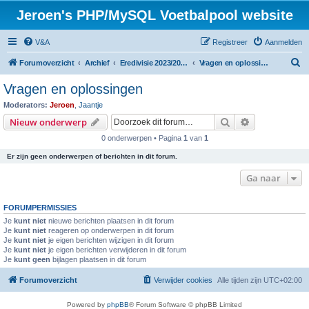
Jeroen's PHP/MySQL Voetbalpool website
V&A
Registreer
Aanmelden
Z
Forumoverzicht
Archief
Eredivisie 2023/2024 voetbalpool
Vragen en oplossingen
o
Vragen en oplossingen
e
Moderators:
Jeroen
,
Jaantje
k
Zoek
Uitgebreid z
Nieuw onderwerp
0 onderwerpen • Pagina
1
van
1
Er zijn geen onderwerpen of berichten in dit forum.
Ga naar
FORUMPERMISSIES
Je
kunt niet
nieuwe berichten plaatsen in dit forum
Je
kunt niet
reageren op onderwerpen in dit forum
Je
kunt niet
je eigen berichten wijzigen in dit forum
Je
kunt niet
je eigen berichten verwijderen in dit forum
Je
kunt geen
bijlagen plaatsen in dit forum
Forumoverzicht
Verwijder cookies
Alle tijden zijn
UTC+02:00
Powered by
phpBB
® Forum Software © phpBB Limited