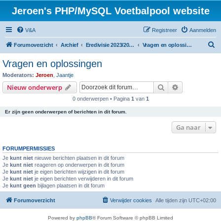
Jeroen's PHP/MySQL Voetbalpool website
V&A
Registreer
Aanmelden
Z
Forumoverzicht
Archief
Eredivisie 2023/2024 voetbalpool
Vragen en oplossingen
o
Vragen en oplossingen
e
Moderators:
Jeroen
,
Jaantje
k
Zoek
Uitgebreid z
Nieuw onderwerp
0 onderwerpen • Pagina
1
van
1
Er zijn geen onderwerpen of berichten in dit forum.
Ga naar
FORUMPERMISSIES
Je
kunt niet
nieuwe berichten plaatsen in dit forum
Je
kunt niet
reageren op onderwerpen in dit forum
Je
kunt niet
je eigen berichten wijzigen in dit forum
Je
kunt niet
je eigen berichten verwijderen in dit forum
Je
kunt geen
bijlagen plaatsen in dit forum
Forumoverzicht
Verwijder cookies
Alle tijden zijn
UTC+02:00
Powered by
phpBB
® Forum Software © phpBB Limited