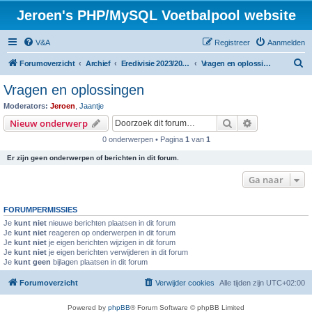
Jeroen's PHP/MySQL Voetbalpool website
V&A
Registreer
Aanmelden
Z
Forumoverzicht
Archief
Eredivisie 2023/2024 voetbalpool
Vragen en oplossingen
o
Vragen en oplossingen
e
Moderators:
Jeroen
,
Jaantje
k
Zoek
Uitgebreid z
Nieuw onderwerp
0 onderwerpen • Pagina
1
van
1
Er zijn geen onderwerpen of berichten in dit forum.
Ga naar
FORUMPERMISSIES
Je
kunt niet
nieuwe berichten plaatsen in dit forum
Je
kunt niet
reageren op onderwerpen in dit forum
Je
kunt niet
je eigen berichten wijzigen in dit forum
Je
kunt niet
je eigen berichten verwijderen in dit forum
Je
kunt geen
bijlagen plaatsen in dit forum
Forumoverzicht
Verwijder cookies
Alle tijden zijn
UTC+02:00
Powered by
phpBB
® Forum Software © phpBB Limited