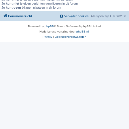
Je
kunt niet
je eigen berichten verwijderen in dit forum
Je
kunt geen
bijlagen plaatsen in dit forum
Forumoverzicht
Verwijder cookies
Alle tijden zijn
UTC+02:00
Powered by
phpBB
® Forum Software © phpBB Limited
Nederlandse vertaling door
phpBB.nl
.
Privacy
|
Gebruikersvoorwaarden