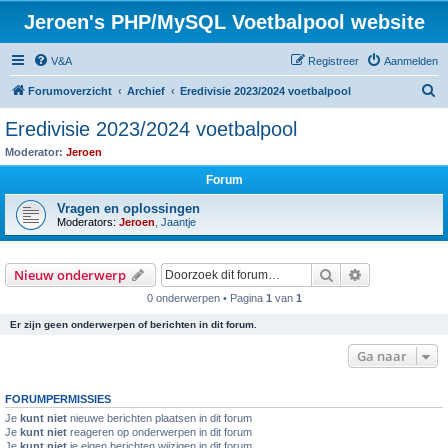
Jeroen's PHP/MySQL Voetbalpool website
V&A
Registreer
Aanmelden
Z
Forumoverzicht
Archief
Eredivisie 2023/2024 voetbalpool
o
Eredivisie 2023/2024 voetbalpool
e
Moderator:
Jeroen
k
Forum
Vragen en oplossingen
Moderators:
Jeroen
,
Jaantje
Zoek
Uitgebreid z
Nieuw onderwerp
0 onderwerpen • Pagina
1
van
1
Er zijn geen onderwerpen of berichten in dit forum.
Ga naar
FORUMPERMISSIES
Je
kunt niet
nieuwe berichten plaatsen in dit forum
Je
kunt niet
reageren op onderwerpen in dit forum
Je
kunt niet
je eigen berichten wijzigen in dit forum