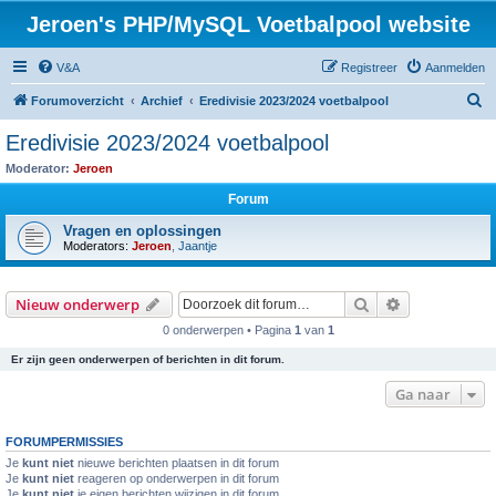
Jeroen's PHP/MySQL Voetbalpool website
V&A
Registreer
Aanmelden
Z
Forumoverzicht
Archief
Eredivisie 2023/2024 voetbalpool
o
Eredivisie 2023/2024 voetbalpool
e
Moderator:
Jeroen
k
Forum
Vragen en oplossingen
Moderators:
Jeroen
,
Jaantje
Zoek
Uitgebreid z
Nieuw onderwerp
0 onderwerpen • Pagina
1
van
1
Er zijn geen onderwerpen of berichten in dit forum.
Ga naar
FORUMPERMISSIES
Je
kunt niet
nieuwe berichten plaatsen in dit forum
Je
kunt niet
reageren op onderwerpen in dit forum
Je
kunt niet
je eigen berichten wijzigen in dit forum