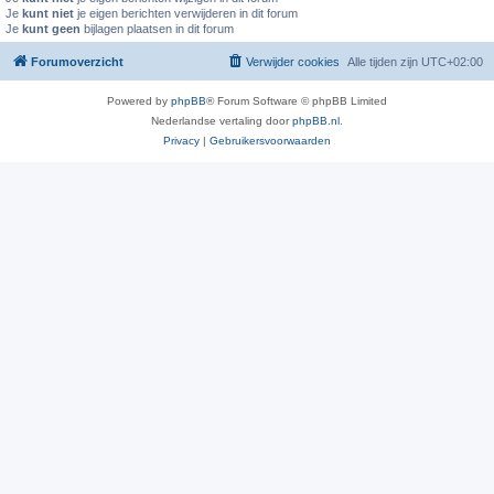
Je
kunt niet
je eigen berichten verwijderen in dit forum
Je
kunt geen
bijlagen plaatsen in dit forum
Forumoverzicht
Verwijder cookies
Alle tijden zijn
UTC+02:00
Powered by
phpBB
® Forum Software © phpBB Limited
Nederlandse vertaling door
phpBB.nl
.
Privacy
|
Gebruikersvoorwaarden