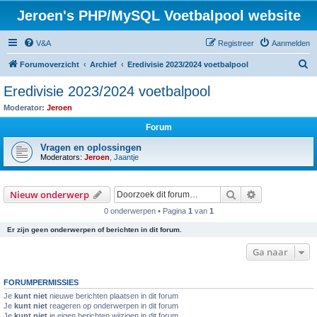
Jeroen's PHP/MySQL Voetbalpool website
V&A
Registreer
Aanmelden
Z
Forumoverzicht
Archief
Eredivisie 2023/2024 voetbalpool
o
Eredivisie 2023/2024 voetbalpool
e
Moderator:
Jeroen
k
Forum
Vragen en oplossingen
Moderators:
Jeroen
,
Jaantje
Zoek
Uitgebreid z
Nieuw onderwerp
0 onderwerpen • Pagina
1
van
1
Er zijn geen onderwerpen of berichten in dit forum.
Ga naar
FORUMPERMISSIES
Je
kunt niet
nieuwe berichten plaatsen in dit forum
Je
kunt niet
reageren op onderwerpen in dit forum
Je
kunt niet
je eigen berichten wijzigen in dit forum