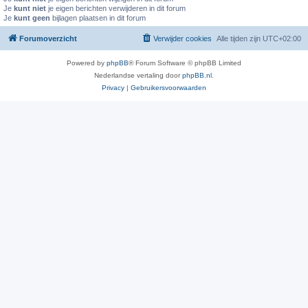
Je
kunt niet
je eigen berichten verwijderen in dit forum
Je
kunt geen
bijlagen plaatsen in dit forum
Forumoverzicht
Verwijder cookies
Alle tijden zijn
UTC+02:00
Powered by
phpBB
® Forum Software © phpBB Limited
Nederlandse vertaling door
phpBB.nl
.
Privacy
|
Gebruikersvoorwaarden