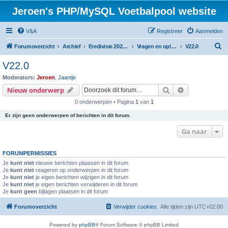
Jeroen's PHP/MySQL Voetbalpool website
V&A
Registreer
Aanmelden
Z
Forumoverzicht
Archief
Eredivisie 2022/2023 voetbalpool
Vragen en oplossingen
V22.0
o
V22.0
e
Moderators:
Jeroen
,
Jaantje
k
Zoek
Uitgebreid z
Nieuw onderwerp
0 onderwerpen • Pagina
1
van
1
Er zijn geen onderwerpen of berichten in dit forum.
Ga naar
FORUMPERMISSIES
Je
kunt niet
nieuwe berichten plaatsen in dit forum
Je
kunt niet
reageren op onderwerpen in dit forum
Je
kunt niet
je eigen berichten wijzigen in dit forum
Je
kunt niet
je eigen berichten verwijderen in dit forum
Je
kunt geen
bijlagen plaatsen in dit forum
Forumoverzicht
Verwijder cookies
Alle tijden zijn
UTC+02:00
Powered by
phpBB
® Forum Software © phpBB Limited