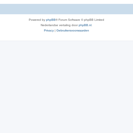
Powered by
phpBB
® Forum Software © phpBB Limited
Nederlandse vertaling door
phpBB.nl
.
Privacy
|
Gebruikersvoorwaarden