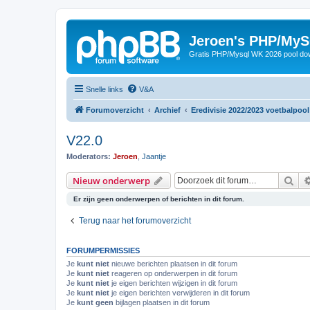
Jeroen's PHP/MyS
Gratis PHP/Mysql WK 2026 pool do
Snelle links
V&A
Forumoverzicht
Archief
Eredivisie 2022/2023 voetbalpool
V22.0
Moderators:
Jeroen
,
Jaantje
Zoe
Nieuw onderwerp
Er zijn geen onderwerpen of berichten in dit forum.
Terug naar het forumoverzicht
FORUMPERMISSIES
Je
kunt niet
nieuwe berichten plaatsen in dit forum
Je
kunt niet
reageren op onderwerpen in dit forum
Je
kunt niet
je eigen berichten wijzigen in dit forum
Je
kunt niet
je eigen berichten verwijderen in dit forum
Je
kunt geen
bijlagen plaatsen in dit forum