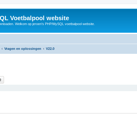
QL Voetbalpool website
wnloaden. Welkom op jeroen's PHP/MySQL voetbalpool website.
Vragen en oplossingen
V22.0
k
Uitgebreid zoeken