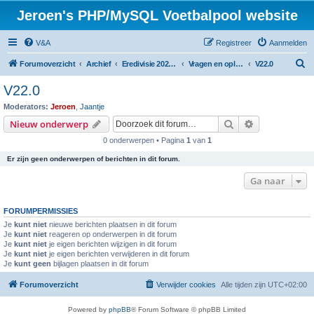
Jeroen's PHP/MySQL Voetbalpool website
V&A
Registreer
Aanmelden
Z
Forumoverzicht
Archief
Eredivisie 2022/2023 voetbalpool
Vragen en oplossingen
V22.0
o
V22.0
e
Moderators:
Jeroen
,
Jaantje
k
Zoek
Uitgebreid z
Nieuw onderwerp
0 onderwerpen • Pagina
1
van
1
Er zijn geen onderwerpen of berichten in dit forum.
Ga naar
FORUMPERMISSIES
Je
kunt niet
nieuwe berichten plaatsen in dit forum
Je
kunt niet
reageren op onderwerpen in dit forum
Je
kunt niet
je eigen berichten wijzigen in dit forum
Je
kunt niet
je eigen berichten verwijderen in dit forum
Je
kunt geen
bijlagen plaatsen in dit forum
Forumoverzicht
Verwijder cookies
Alle tijden zijn
UTC+02:00
Powered by
phpBB
® Forum Software © phpBB Limited