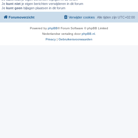
Je
kunt niet
je eigen berichten verwijderen in dit forum
Je
kunt geen
bijlagen plaatsen in dit forum
Forumoverzicht
Verwijder cookies
Alle tijden zijn
UTC+02:00
Powered by
phpBB
® Forum Software © phpBB Limited
Nederlandse vertaling door
phpBB.nl
.
Privacy
|
Gebruikersvoorwaarden