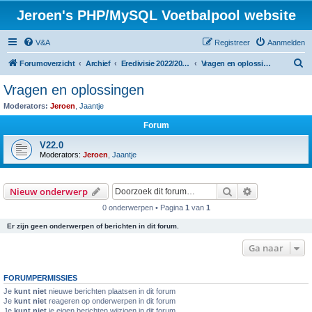
Jeroen's PHP/MySQL Voetbalpool website
V&A
Registreer
Aanmelden
Z
Forumoverzicht
Archief
Eredivisie 2022/2023 voetbalpool
Vragen en oplossingen
o
Vragen en oplossingen
e
Moderators:
Jeroen
,
Jaantje
k
Forum
V22.0
Moderators:
Jeroen
,
Jaantje
Zoek
Uitgebreid z
Nieuw onderwerp
0 onderwerpen • Pagina
1
van
1
Er zijn geen onderwerpen of berichten in dit forum.
Ga naar
FORUMPERMISSIES
Je
kunt niet
nieuwe berichten plaatsen in dit forum
Je
kunt niet
reageren op onderwerpen in dit forum
Je
kunt niet
je eigen berichten wijzigen in dit forum