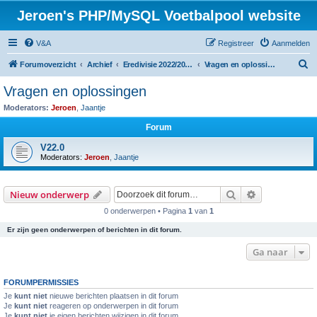
Jeroen's PHP/MySQL Voetbalpool website
V&A
Registreer
Aanmelden
Z
Forumoverzicht
Archief
Eredivisie 2022/2023 voetbalpool
Vragen en oplossingen
o
Vragen en oplossingen
e
Moderators:
Jeroen
,
Jaantje
k
Forum
V22.0
Moderators:
Jeroen
,
Jaantje
Zoek
Uitgebreid z
Nieuw onderwerp
0 onderwerpen • Pagina
1
van
1
Er zijn geen onderwerpen of berichten in dit forum.
Ga naar
FORUMPERMISSIES
Je
kunt niet
nieuwe berichten plaatsen in dit forum
Je
kunt niet
reageren op onderwerpen in dit forum
Je
kunt niet
je eigen berichten wijzigen in dit forum