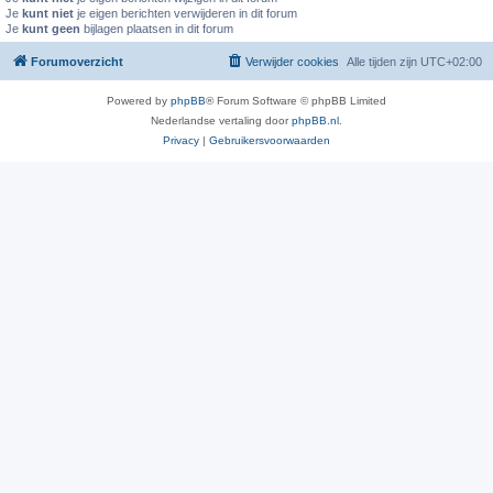
Je
kunt niet
je eigen berichten verwijderen in dit forum
Je
kunt geen
bijlagen plaatsen in dit forum
Forumoverzicht
Verwijder cookies
Alle tijden zijn
UTC+02:00
Powered by
phpBB
® Forum Software © phpBB Limited
Nederlandse vertaling door
phpBB.nl
.
Privacy
|
Gebruikersvoorwaarden