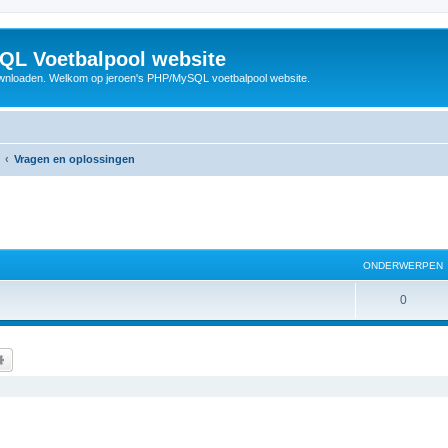
QL Voetbalpool website
wnloaden. Welkom op jeroen's PHP/MySQL voetbalpool website.
Vragen en oplossingen
ONDERWERPEN
O
0
n
d
k
Uitgebreid zoeken
e
r
w