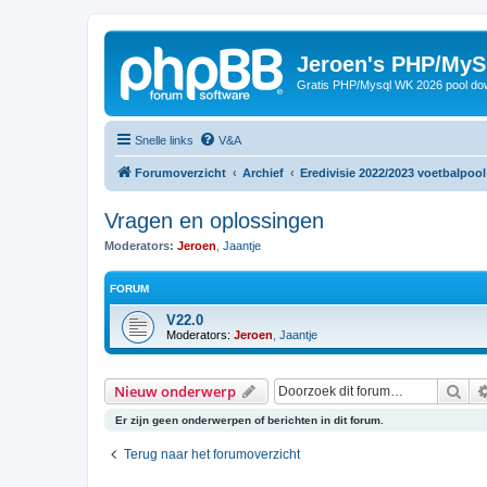
Jeroen's PHP/MyS
Gratis PHP/Mysql WK 2026 pool do
Snelle links
V&A
Forumoverzicht
Archief
Eredivisie 2022/2023 voetbalpool
Vragen en oplossingen
Moderators:
Jeroen
,
Jaantje
FORUM
V22.0
Moderators:
Jeroen
,
Jaantje
Zoe
Nieuw onderwerp
Er zijn geen onderwerpen of berichten in dit forum.
Terug naar het forumoverzicht