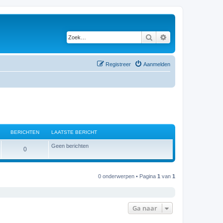
Zoek
Uitgebreid zoeken
Registreer
Aanmelden
BERICHTEN
LAATSTE BERICHT
Geen berichten
B
0
e
r
0 onderwerpen • Pagina
1
van
1
i
c
Ga naar
h