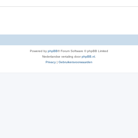
e
r
p
e
n
Powered by
phpBB
® Forum Software © phpBB Limited
Nederlandse vertaling door
phpBB.nl
.
Privacy
|
Gebruikersvoorwaarden