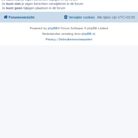
Je
kunt niet
je eigen berichten verwijderen in dit forum
Je
kunt geen
bijlagen plaatsen in dit forum
Forumoverzicht
Verwijder cookies
Alle tijden zijn
UTC+02:00
Powered by
phpBB
® Forum Software © phpBB Limited
Nederlandse vertaling door
phpBB.nl
.
Privacy
|
Gebruikersvoorwaarden