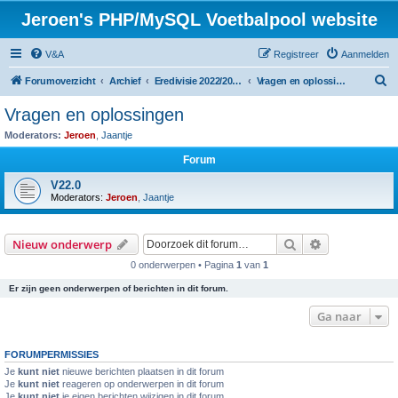
Jeroen's PHP/MySQL Voetbalpool website
V&A
Registreer
Aanmelden
Z
Forumoverzicht
Archief
Eredivisie 2022/2023 voetbalpool
Vragen en oplossingen
o
Vragen en oplossingen
e
Moderators:
Jeroen
,
Jaantje
k
Forum
V22.0
Moderators:
Jeroen
,
Jaantje
Zoek
Uitgebreid z
Nieuw onderwerp
0 onderwerpen • Pagina
1
van
1
Er zijn geen onderwerpen of berichten in dit forum.
Ga naar
FORUMPERMISSIES
Je
kunt niet
nieuwe berichten plaatsen in dit forum
Je
kunt niet
reageren op onderwerpen in dit forum
Je
kunt niet
je eigen berichten wijzigen in dit forum