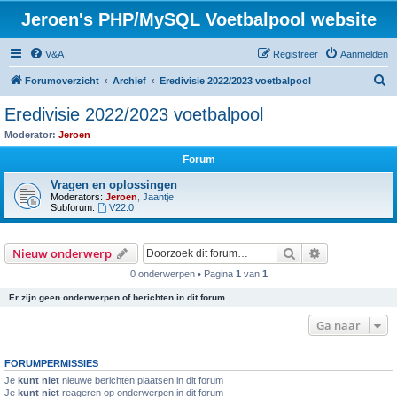
Jeroen's PHP/MySQL Voetbalpool website
V&A
Registreer
Aanmelden
Z
Forumoverzicht
Archief
Eredivisie 2022/2023 voetbalpool
o
Eredivisie 2022/2023 voetbalpool
e
Moderator:
Jeroen
k
Forum
Vragen en oplossingen
Moderators:
Jeroen
,
Jaantje
Subforum:
V22.0
Zoek
Uitgebreid z
Nieuw onderwerp
0 onderwerpen • Pagina
1
van
1
Er zijn geen onderwerpen of berichten in dit forum.
Ga naar
FORUMPERMISSIES
Je
kunt niet
nieuwe berichten plaatsen in dit forum
Je
kunt niet
reageren op onderwerpen in dit forum