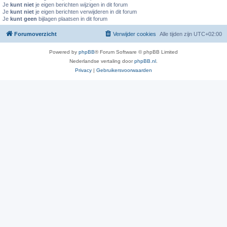
Je
kunt niet
je eigen berichten wijzigen in dit forum
Je
kunt niet
je eigen berichten verwijderen in dit forum
Je
kunt geen
bijlagen plaatsen in dit forum
Forumoverzicht
Verwijder cookies
Alle tijden zijn
UTC+02:00
Powered by
phpBB
® Forum Software © phpBB Limited
Nederlandse vertaling door
phpBB.nl
.
Privacy
|
Gebruikersvoorwaarden