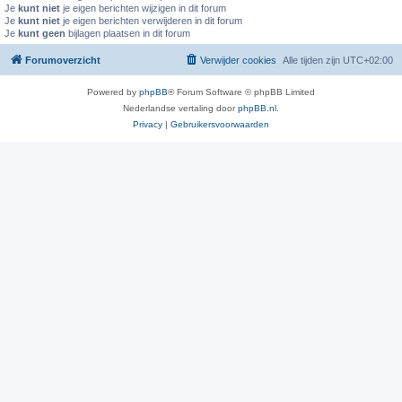
Je
kunt niet
je eigen berichten wijzigen in dit forum
Je
kunt niet
je eigen berichten verwijderen in dit forum
Je
kunt geen
bijlagen plaatsen in dit forum
Forumoverzicht
Verwijder cookies
Alle tijden zijn
UTC+02:00
Powered by
phpBB
® Forum Software © phpBB Limited
Nederlandse vertaling door
phpBB.nl
.
Privacy
|
Gebruikersvoorwaarden