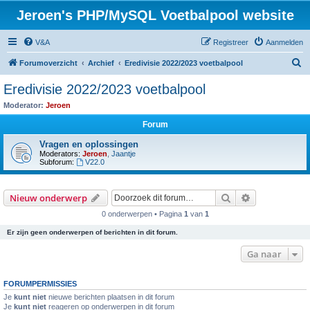
Jeroen's PHP/MySQL Voetbalpool website
V&A
Registreer
Aanmelden
Z
Forumoverzicht
Archief
Eredivisie 2022/2023 voetbalpool
o
Eredivisie 2022/2023 voetbalpool
e
Moderator:
Jeroen
k
Forum
Vragen en oplossingen
Moderators:
Jeroen
,
Jaantje
Subforum:
V22.0
Zoek
Uitgebreid z
Nieuw onderwerp
0 onderwerpen • Pagina
1
van
1
Er zijn geen onderwerpen of berichten in dit forum.
Ga naar
FORUMPERMISSIES
Je
kunt niet
nieuwe berichten plaatsen in dit forum
Je
kunt niet
reageren op onderwerpen in dit forum