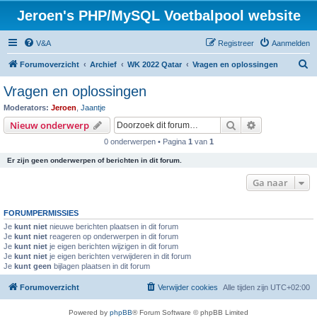
Jeroen's PHP/MySQL Voetbalpool website
V&A
Registreer
Aanmelden
Z
Forumoverzicht
Archief
WK 2022 Qatar
Vragen en oplossingen
o
Vragen en oplossingen
e
Moderators:
Jeroen
,
Jaantje
k
Zoek
Uitgebreid z
Nieuw onderwerp
0 onderwerpen • Pagina
1
van
1
Er zijn geen onderwerpen of berichten in dit forum.
Ga naar
FORUMPERMISSIES
Je
kunt niet
nieuwe berichten plaatsen in dit forum
Je
kunt niet
reageren op onderwerpen in dit forum
Je
kunt niet
je eigen berichten wijzigen in dit forum
Je
kunt niet
je eigen berichten verwijderen in dit forum
Je
kunt geen
bijlagen plaatsen in dit forum
Forumoverzicht
Verwijder cookies
Alle tijden zijn
UTC+02:00
Powered by
phpBB
® Forum Software © phpBB Limited