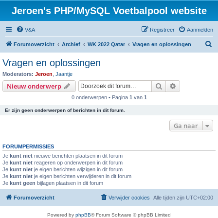
Jeroen's PHP/MySQL Voetbalpool website
V&A
Registreer
Aanmelden
Z
Forumoverzicht
Archief
WK 2022 Qatar
Vragen en oplossingen
o
Vragen en oplossingen
e
Moderators:
Jeroen
,
Jaantje
k
Zoek
Uitgebreid z
Nieuw onderwerp
0 onderwerpen • Pagina
1
van
1
Er zijn geen onderwerpen of berichten in dit forum.
Ga naar
FORUMPERMISSIES
Je
kunt niet
nieuwe berichten plaatsen in dit forum
Je
kunt niet
reageren op onderwerpen in dit forum
Je
kunt niet
je eigen berichten wijzigen in dit forum
Je
kunt niet
je eigen berichten verwijderen in dit forum
Je
kunt geen
bijlagen plaatsen in dit forum
Forumoverzicht
Verwijder cookies
Alle tijden zijn
UTC+02:00
Powered by
phpBB
® Forum Software © phpBB Limited