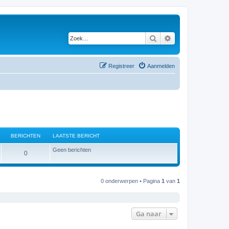
Zoek
Uitgebreid zoeken
Registreer
Aanmelden
BERICHTEN
LAATSTE BERICHT
Geen berichten
B
0
e
r
0 onderwerpen • Pagina
1
van
1
i
c
Ga naar
h