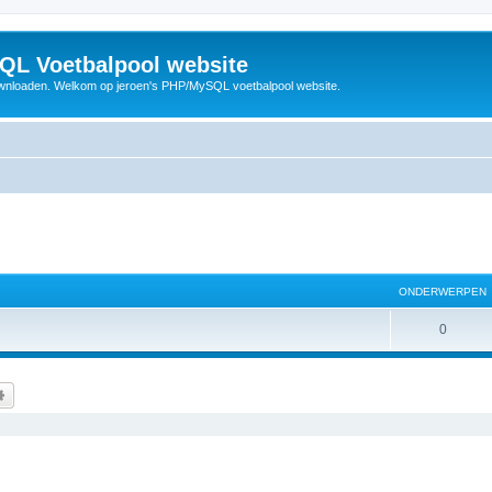
QL Voetbalpool website
wnloaden. Welkom op jeroen's PHP/MySQL voetbalpool website.
ONDERWERPEN
O
0
n
d
k
Uitgebreid zoeken
e
r
w