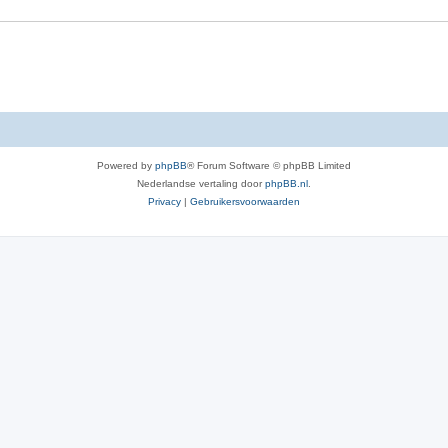
e
r
p
e
n
Powered by
phpBB
® Forum Software © phpBB Limited
Nederlandse vertaling door
phpBB.nl
.
Privacy
|
Gebruikersvoorwaarden