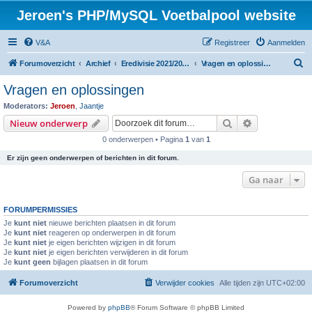
Jeroen's PHP/MySQL Voetbalpool website
V&A
Registreer
Aanmelden
Z
Forumoverzicht
Archief
Eredivisie 2021/2022 voetbalpool
Vragen en oplossingen
o
Vragen en oplossingen
e
Moderators:
Jeroen
,
Jaantje
k
Zoek
Uitgebreid z
Nieuw onderwerp
0 onderwerpen • Pagina
1
van
1
Er zijn geen onderwerpen of berichten in dit forum.
Ga naar
FORUMPERMISSIES
Je
kunt niet
nieuwe berichten plaatsen in dit forum
Je
kunt niet
reageren op onderwerpen in dit forum
Je
kunt niet
je eigen berichten wijzigen in dit forum
Je
kunt niet
je eigen berichten verwijderen in dit forum
Je
kunt geen
bijlagen plaatsen in dit forum
Forumoverzicht
Verwijder cookies
Alle tijden zijn
UTC+02:00
Powered by
phpBB
® Forum Software © phpBB Limited