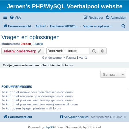
Jeroen's PHP/MySQL Voetbalpool website
V&A
Registreer
Aanmelden
Z
Forumoverzicht
Archief
Eredivisie 2021/2022 voetbalpool
Vragen en oplossingen
o
Vragen en oplossingen
e
Moderators:
Jeroen
,
Jaantje
k
Zoek
Uitgebreid z
Nieuw onderwerp
0 onderwerpen • Pagina
1
van
1
Er zijn geen onderwerpen of berichten in dit forum.
Ga naar
FORUMPERMISSIES
Je
kunt niet
nieuwe berichten plaatsen in dit forum
Je
kunt niet
reageren op onderwerpen in dit forum
Je
kunt niet
je eigen berichten wijzigen in dit forum
Je
kunt niet
je eigen berichten verwijderen in dit forum
Je
kunt geen
bijlagen plaatsen in dit forum
Forumoverzicht
Verwijder cookies
Alle tijden zijn
UTC+02:00
Powered by
phpBB
® Forum Software © phpBB Limited