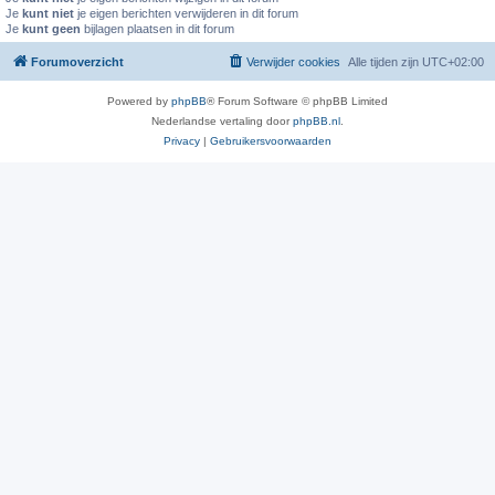
Je
kunt niet
je eigen berichten verwijderen in dit forum
Je
kunt geen
bijlagen plaatsen in dit forum
Forumoverzicht
Verwijder cookies
Alle tijden zijn
UTC+02:00
Powered by
phpBB
® Forum Software © phpBB Limited
Nederlandse vertaling door
phpBB.nl
.
Privacy
|
Gebruikersvoorwaarden