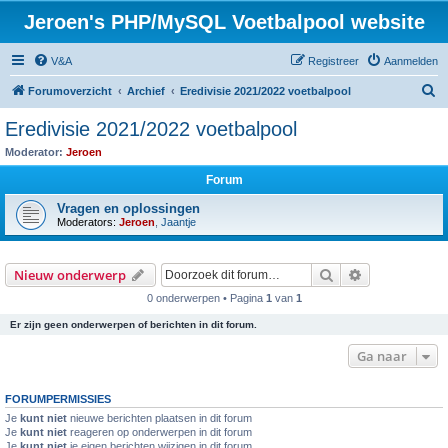
Jeroen's PHP/MySQL Voetbalpool website
V&A
Registreer
Aanmelden
Z
Forumoverzicht
Archief
Eredivisie 2021/2022 voetbalpool
o
Eredivisie 2021/2022 voetbalpool
e
Moderator:
Jeroen
k
Forum
Vragen en oplossingen
Moderators:
Jeroen
,
Jaantje
Zoek
Uitgebreid z
Nieuw onderwerp
0 onderwerpen • Pagina
1
van
1
Er zijn geen onderwerpen of berichten in dit forum.
Ga naar
FORUMPERMISSIES
Je
kunt niet
nieuwe berichten plaatsen in dit forum
Je
kunt niet
reageren op onderwerpen in dit forum
Je
kunt niet
je eigen berichten wijzigen in dit forum