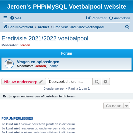
Jeroen's PHP/MySQL Voetbalpool website
V&A
Registreer
Aanmelden
Z
Forumoverzicht
Archief
Eredivisie 2021/2022 voetbalpool
o
Eredivisie 2021/2022 voetbalpool
e
Moderator:
Jeroen
k
Forum
Vragen en oplossingen
Moderators:
Jeroen
,
Jaantje
Zoek
Uitgebreid z
Nieuw onderwerp
0 onderwerpen • Pagina
1
van
1
Er zijn geen onderwerpen of berichten in dit forum.
Ga naar
FORUMPERMISSIES
Je
kunt niet
nieuwe berichten plaatsen in dit forum
Je
kunt niet
reageren op onderwerpen in dit forum
Je
kunt niet
je eigen berichten wijzigen in dit forum