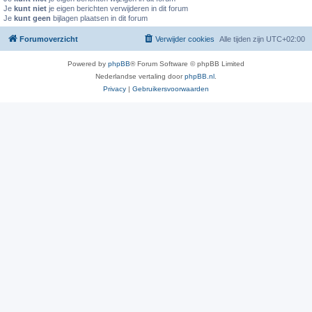
Je
kunt niet
je eigen berichten verwijderen in dit forum
Je
kunt geen
bijlagen plaatsen in dit forum
Forumoverzicht
Verwijder cookies
Alle tijden zijn
UTC+02:00
Powered by
phpBB
® Forum Software © phpBB Limited
Nederlandse vertaling door
phpBB.nl
.
Privacy
|
Gebruikersvoorwaarden