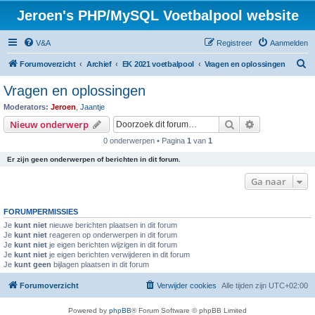
Jeroen's PHP/MySQL Voetbalpool website
V&A
Registreer
Aanmelden
Z
Forumoverzicht
Archief
EK 2021 voetbalpool
Vragen en oplossingen
o
Vragen en oplossingen
e
Moderators:
Jeroen
,
Jaantje
k
Zoek
Uitgebreid z
Nieuw onderwerp
0 onderwerpen • Pagina
1
van
1
Er zijn geen onderwerpen of berichten in dit forum.
Ga naar
FORUMPERMISSIES
Je
kunt niet
nieuwe berichten plaatsen in dit forum
Je
kunt niet
reageren op onderwerpen in dit forum
Je
kunt niet
je eigen berichten wijzigen in dit forum
Je
kunt niet
je eigen berichten verwijderen in dit forum
Je
kunt geen
bijlagen plaatsen in dit forum
Forumoverzicht
Verwijder cookies
Alle tijden zijn
UTC+02:00
Powered by
phpBB
® Forum Software © phpBB Limited