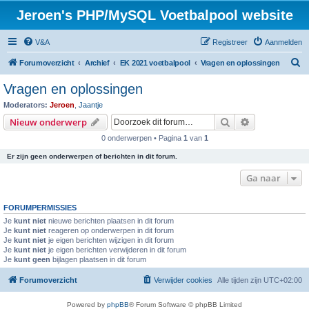
Jeroen's PHP/MySQL Voetbalpool website
V&A
Registreer
Aanmelden
Z
Forumoverzicht
Archief
EK 2021 voetbalpool
Vragen en oplossingen
o
Vragen en oplossingen
e
Moderators:
Jeroen
,
Jaantje
k
Zoek
Uitgebreid z
Nieuw onderwerp
0 onderwerpen • Pagina
1
van
1
Er zijn geen onderwerpen of berichten in dit forum.
Ga naar
FORUMPERMISSIES
Je
kunt niet
nieuwe berichten plaatsen in dit forum
Je
kunt niet
reageren op onderwerpen in dit forum
Je
kunt niet
je eigen berichten wijzigen in dit forum
Je
kunt niet
je eigen berichten verwijderen in dit forum
Je
kunt geen
bijlagen plaatsen in dit forum
Forumoverzicht
Verwijder cookies
Alle tijden zijn
UTC+02:00
Powered by
phpBB
® Forum Software © phpBB Limited