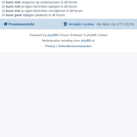
Je
kunt niet
reageren op onderwerpen in dit forum
Je
kunt niet
je eigen berichten wijzigen in dit forum
Je
kunt niet
je eigen berichten verwijderen in dit forum
Je
kunt geen
bijlagen plaatsen in dit forum
Forumoverzicht
Verwijder cookies
Alle tijden zijn
UTC+02:00
Powered by
phpBB
® Forum Software © phpBB Limited
Nederlandse vertaling door
phpBB.nl
.
Privacy
|
Gebruikersvoorwaarden