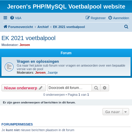
Jeroen's PHP/MySQL Voetbalpool website
V&A
Registreer
Aanmelden
Z
Forumoverzicht
Archief
EK 2021 voetbalpool
o
EK 2021 voetbalpool
e
Moderator:
Jeroen
k
Forum
Vragen en oplossingen
Ga naar het juiste sub forum voor vragen en antwoorden over een bepaalde
versie van de pool
Moderators:
Jeroen
,
Jaantje
Zoek
Uitgebreid z
Nieuw onderwerp
0 onderwerpen • Pagina
1
van
1
Er zijn geen onderwerpen of berichten in dit forum.
Ga naar
FORUMPERMISSIES
Je
kunt niet
nieuwe berichten plaatsen in dit forum