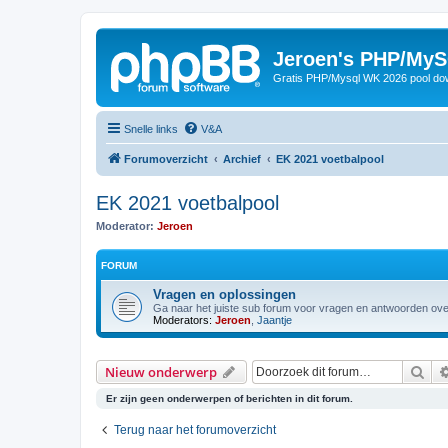
Jeroen's PHP/MyS
Gratis PHP/Mysql WK 2026 pool do
Snelle links
V&A
Forumoverzicht
Archief
EK 2021 voetbalpool
EK 2021 voetbalpool
Moderator:
Jeroen
FORUM
Vragen en oplossingen
Ga naar het juiste sub forum voor vragen en antwoorden ove
Moderators:
Jeroen
,
Jaantje
Zoe
Nieuw onderwerp
Er zijn geen onderwerpen of berichten in dit forum.
Terug naar het forumoverzicht