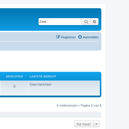
Zoek
Uitgebreid zoeken
Registreer
Aanmelden
BERICHTEN
LAATSTE BERICHT
Geen berichten
B
0
e
r
0 onderwerpen • Pagina
1
van
1
i
c
Ga naar
h