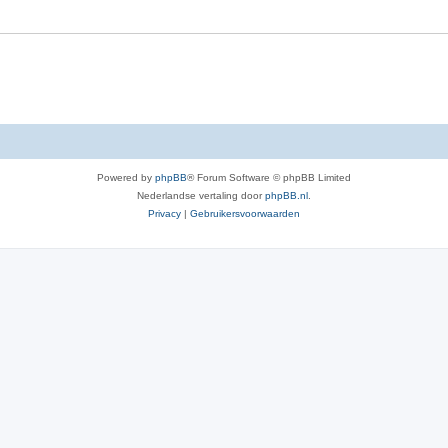
e
r
p
e
n
Powered by
phpBB
® Forum Software © phpBB Limited
Nederlandse vertaling door
phpBB.nl
.
Privacy
|
Gebruikersvoorwaarden