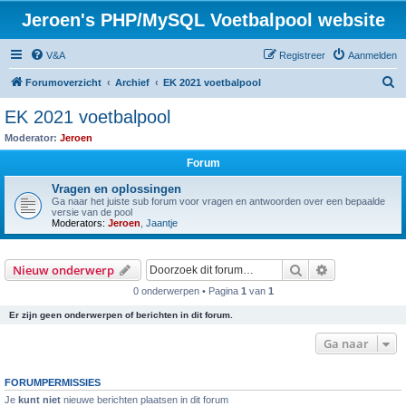
Jeroen's PHP/MySQL Voetbalpool website
V&A
Registreer
Aanmelden
Z
Forumoverzicht
Archief
EK 2021 voetbalpool
o
EK 2021 voetbalpool
e
Moderator:
Jeroen
k
Forum
Vragen en oplossingen
Ga naar het juiste sub forum voor vragen en antwoorden over een bepaalde
versie van de pool
Moderators:
Jeroen
,
Jaantje
Zoek
Uitgebreid z
Nieuw onderwerp
0 onderwerpen • Pagina
1
van
1
Er zijn geen onderwerpen of berichten in dit forum.
Ga naar
FORUMPERMISSIES
Je
kunt niet
nieuwe berichten plaatsen in dit forum