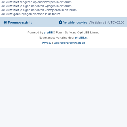
Je
kunt niet
reageren op onderwerpen in dit forum
Je
kunt niet
je eigen berichten wijzigen in dit forum
Je
kunt niet
je eigen berichten verwijderen in dit forum
Je
kunt geen
bijlagen plaatsen in dit forum
Forumoverzicht
Verwijder cookies
Alle tijden zijn
UTC+02:00
Powered by
phpBB
® Forum Software © phpBB Limited
Nederlandse vertaling door
phpBB.nl
.
Privacy
|
Gebruikersvoorwaarden