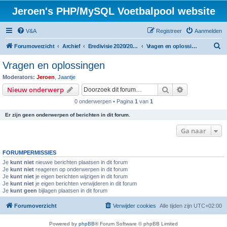
Jeroen's PHP/MySQL Voetbalpool website
V&A
Registreer
Aanmelden
Z
Forumoverzicht
Archief
Eredivisie 2020/2021 voetbalpool
Vragen en oplossingen
o
Vragen en oplossingen
e
Moderators:
Jeroen
,
Jaantje
k
Zoek
Uitgebreid z
Nieuw onderwerp
0 onderwerpen • Pagina
1
van
1
Er zijn geen onderwerpen of berichten in dit forum.
Ga naar
FORUMPERMISSIES
Je
kunt niet
nieuwe berichten plaatsen in dit forum
Je
kunt niet
reageren op onderwerpen in dit forum
Je
kunt niet
je eigen berichten wijzigen in dit forum
Je
kunt niet
je eigen berichten verwijderen in dit forum
Je
kunt geen
bijlagen plaatsen in dit forum
Forumoverzicht
Verwijder cookies
Alle tijden zijn
UTC+02:00
Powered by
phpBB
® Forum Software © phpBB Limited