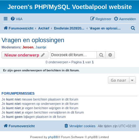
Jeroen's PHP/MySQL Voetbalpool website
V&A
Registreer
Aanmelden
Z
Forumoverzicht
Archief
Eredivisie 2020/2021 voetbalpool
Vragen en oplossingen
o
Vragen en oplossingen
e
Moderators:
Jeroen
,
Jaantje
k
Zoek
Uitgebreid z
Nieuw onderwerp
0 onderwerpen • Pagina
1
van
1
Er zijn geen onderwerpen of berichten in dit forum.
Ga naar
FORUMPERMISSIES
Je
kunt niet
nieuwe berichten plaatsen in dit forum
Je
kunt niet
reageren op onderwerpen in dit forum
Je
kunt niet
je eigen berichten wijzigen in dit forum
Je
kunt niet
je eigen berichten verwijderen in dit forum
Je
kunt geen
bijlagen plaatsen in dit forum
Forumoverzicht
Verwijder cookies
Alle tijden zijn
UTC+02:00
Powered by
phpBB
® Forum Software © phpBB Limited