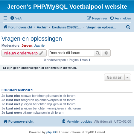
Jeroen's PHP/MySQL Voetbalpool website
V&A
Registreer
Aanmelden
Z
Forumoverzicht
Archief
Eredivisie 2020/2021 voetbalpool
Vragen en oplossingen
o
Vragen en oplossingen
e
Moderators:
Jeroen
,
Jaantje
k
Zoek
Uitgebreid z
Nieuw onderwerp
0 onderwerpen • Pagina
1
van
1
Er zijn geen onderwerpen of berichten in dit forum.
Ga naar
FORUMPERMISSIES
Je
kunt niet
nieuwe berichten plaatsen in dit forum
Je
kunt niet
reageren op onderwerpen in dit forum
Je
kunt niet
je eigen berichten wijzigen in dit forum
Je
kunt niet
je eigen berichten verwijderen in dit forum
Je
kunt geen
bijlagen plaatsen in dit forum
Forumoverzicht
Verwijder cookies
Alle tijden zijn
UTC+02:00
Powered by
phpBB
® Forum Software © phpBB Limited