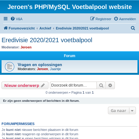
Jeroen's PHP/MySQL Voetbalpool website
V&A
Registreer
Aanmelden
Z
Forumoverzicht
Archief
Eredivisie 2020/2021 voetbalpool
o
Eredivisie 2020/2021 voetbalpool
e
Moderator:
Jeroen
k
Forum
Vragen en oplossingen
Moderators:
Jeroen
,
Jaantje
Zoek
Uitgebreid z
Nieuw onderwerp
0 onderwerpen • Pagina
1
van
1
Er zijn geen onderwerpen of berichten in dit forum.
Ga naar
FORUMPERMISSIES
Je
kunt niet
nieuwe berichten plaatsen in dit forum
Je
kunt niet
reageren op onderwerpen in dit forum
Je
kunt niet
je eigen berichten wijzigen in dit forum