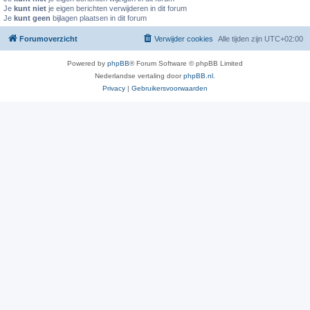
Je
kunt niet
je eigen berichten verwijderen in dit forum
Je
kunt geen
bijlagen plaatsen in dit forum
Forumoverzicht
Verwijder cookies
Alle tijden zijn
UTC+02:00
Powered by
phpBB
® Forum Software © phpBB Limited
Nederlandse vertaling door
phpBB.nl
.
Privacy
|
Gebruikersvoorwaarden