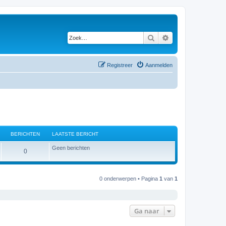
Zoek
Uitgebreid zoeken
Registreer
Aanmelden
BERICHTEN
LAATSTE BERICHT
Geen berichten
B
0
e
r
0 onderwerpen • Pagina
1
van
1
i
c
Ga naar
h