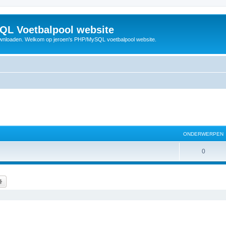
QL Voetbalpool website
wnloaden. Welkom op jeroen's PHP/MySQL voetbalpool website.
ONDERWERPEN
O
0
n
d
k
Uitgebreid zoeken
e
r
w