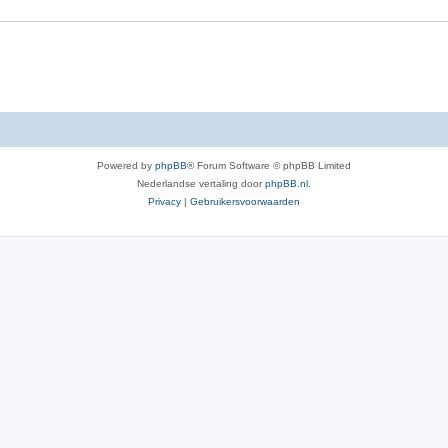
e
r
p
e
n
Powered by
phpBB
® Forum Software © phpBB Limited
Nederlandse vertaling door
phpBB.nl
.
Privacy
|
Gebruikersvoorwaarden