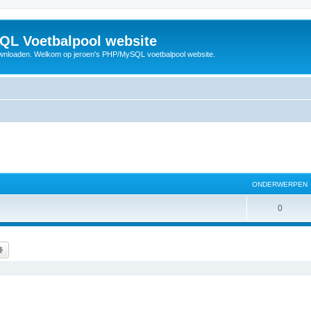
QL Voetbalpool website
wnloaden. Welkom op jeroen's PHP/MySQL voetbalpool website.
ONDERWERPEN
O
0
n
d
k
Uitgebreid zoeken
e
r
w