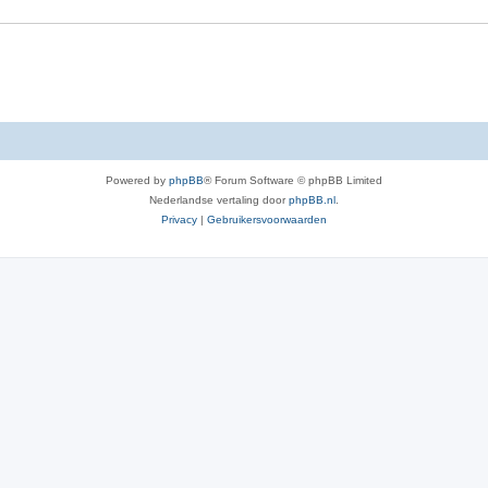
e
r
p
e
n
Powered by
phpBB
® Forum Software © phpBB Limited
Nederlandse vertaling door
phpBB.nl
.
Privacy
|
Gebruikersvoorwaarden