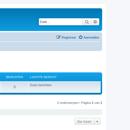
Zoek
Uitgebreid zoeken
Registreer
Aanmelden
BERICHTEN
LAATSTE BERICHT
Geen berichten
B
0
e
r
0 onderwerpen • Pagina
1
van
1
i
c
Ga naar
h