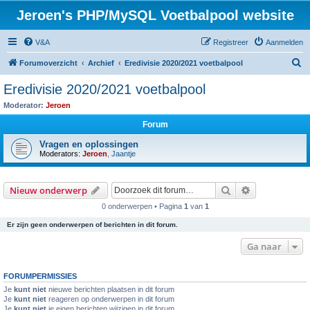
Jeroen's PHP/MySQL Voetbalpool website
V&A
Registreer
Aanmelden
Z
Forumoverzicht
Archief
Eredivisie 2020/2021 voetbalpool
o
Eredivisie 2020/2021 voetbalpool
e
Moderator:
Jeroen
k
Forum
Vragen en oplossingen
Moderators:
Jeroen
,
Jaantje
Zoek
Uitgebreid z
Nieuw onderwerp
0 onderwerpen • Pagina
1
van
1
Er zijn geen onderwerpen of berichten in dit forum.
Ga naar
FORUMPERMISSIES
Je
kunt niet
nieuwe berichten plaatsen in dit forum
Je
kunt niet
reageren op onderwerpen in dit forum
Je
kunt niet
je eigen berichten wijzigen in dit forum