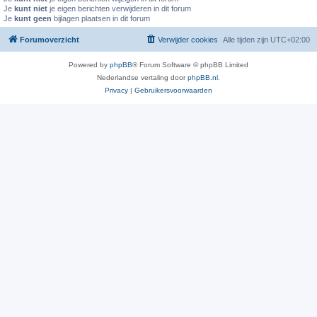
Je
kunt niet
je eigen berichten verwijderen in dit forum
Je
kunt geen
bijlagen plaatsen in dit forum
Forumoverzicht
Verwijder cookies
Alle tijden zijn
UTC+02:00
Powered by
phpBB
® Forum Software © phpBB Limited
Nederlandse vertaling door
phpBB.nl
.
Privacy
|
Gebruikersvoorwaarden