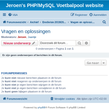
Jeroen's PHP/MySQL Voetbalpool website
V&A
Registreer
Aanmelden
Z
Forumoverzicht
Archief
Eredivisie 2019/2020 voetbalpool
Vragen en oplossingen
o
Vragen en oplossingen
e
Moderators:
Jeroen
,
Jaantje
k
Zoek
Uitgebreid z
Nieuw onderwerp
0 onderwerpen • Pagina
1
van
1
Er zijn geen onderwerpen of berichten in dit forum.
Ga naar
FORUMPERMISSIES
Je
kunt niet
nieuwe berichten plaatsen in dit forum
Je
kunt niet
reageren op onderwerpen in dit forum
Je
kunt niet
je eigen berichten wijzigen in dit forum
Je
kunt niet
je eigen berichten verwijderen in dit forum
Je
kunt geen
bijlagen plaatsen in dit forum
Forumoverzicht
Verwijder cookies
Alle tijden zijn
UTC+02:00
Powered by
phpBB
® Forum Software © phpBB Limited