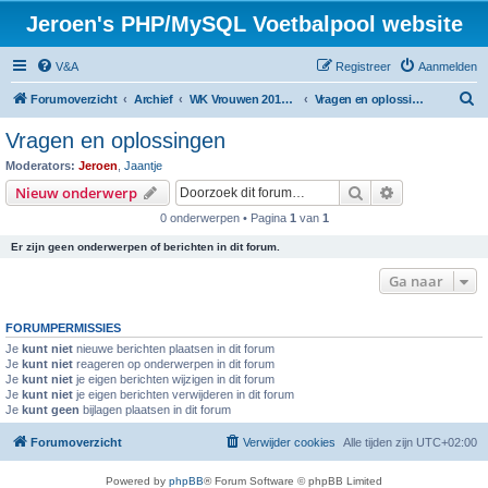
Jeroen's PHP/MySQL Voetbalpool website
V&A
Registreer
Aanmelden
Z
Forumoverzicht
Archief
WK Vrouwen 2019 voetbalpool
Vragen en oplossingen
o
Vragen en oplossingen
e
Moderators:
Jeroen
,
Jaantje
k
Zoek
Uitgebreid z
Nieuw onderwerp
0 onderwerpen • Pagina
1
van
1
Er zijn geen onderwerpen of berichten in dit forum.
Ga naar
FORUMPERMISSIES
Je
kunt niet
nieuwe berichten plaatsen in dit forum
Je
kunt niet
reageren op onderwerpen in dit forum
Je
kunt niet
je eigen berichten wijzigen in dit forum
Je
kunt niet
je eigen berichten verwijderen in dit forum
Je
kunt geen
bijlagen plaatsen in dit forum
Forumoverzicht
Verwijder cookies
Alle tijden zijn
UTC+02:00
Powered by
phpBB
® Forum Software © phpBB Limited