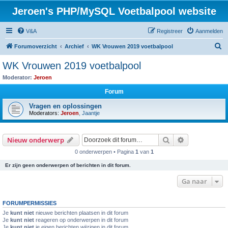
Jeroen's PHP/MySQL Voetbalpool website
V&A
Registreer
Aanmelden
Z
Forumoverzicht
Archief
WK Vrouwen 2019 voetbalpool
o
WK Vrouwen 2019 voetbalpool
e
Moderator:
Jeroen
k
Forum
Vragen en oplossingen
Moderators:
Jeroen
,
Jaantje
Zoek
Uitgebreid z
Nieuw onderwerp
0 onderwerpen • Pagina
1
van
1
Er zijn geen onderwerpen of berichten in dit forum.
Ga naar
FORUMPERMISSIES
Je
kunt niet
nieuwe berichten plaatsen in dit forum
Je
kunt niet
reageren op onderwerpen in dit forum
Je
kunt niet
je eigen berichten wijzigen in dit forum