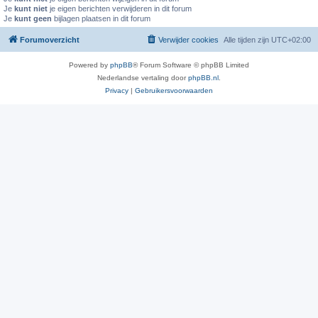
Je
kunt niet
je eigen berichten verwijderen in dit forum
Je
kunt geen
bijlagen plaatsen in dit forum
Forumoverzicht
Verwijder cookies
Alle tijden zijn
UTC+02:00
Powered by
phpBB
® Forum Software © phpBB Limited
Nederlandse vertaling door
phpBB.nl
.
Privacy
|
Gebruikersvoorwaarden