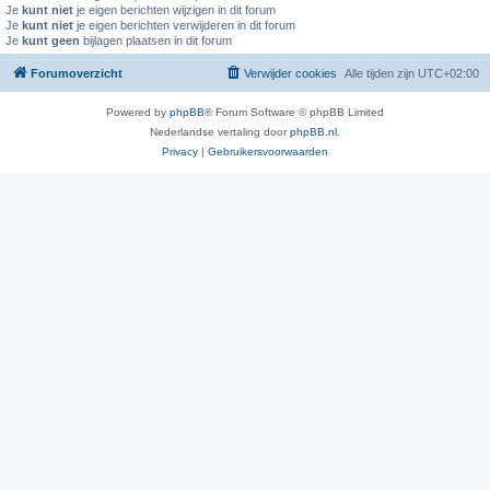
Je
kunt niet
je eigen berichten wijzigen in dit forum
Je
kunt niet
je eigen berichten verwijderen in dit forum
Je
kunt geen
bijlagen plaatsen in dit forum
Forumoverzicht
Verwijder cookies
Alle tijden zijn
UTC+02:00
Powered by
phpBB
® Forum Software © phpBB Limited
Nederlandse vertaling door
phpBB.nl
.
Privacy
|
Gebruikersvoorwaarden