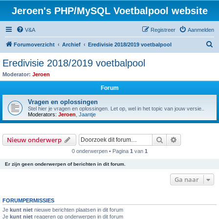
Jeroen's PHP/MySQL Voetbalpool website
V&A
Registreer
Aanmelden
Z
Forumoverzicht
Archief
Eredivisie 2018/2019 voetbalpool
o
Eredivisie 2018/2019 voetbalpool
e
Moderator:
Jeroen
k
Forum
Vragen en oplossingen
Stel hier je vragen en oplossingen. Let op, wel in het topic van jouw versie..
Moderators:
Jeroen
,
Jaantje
Zoek
Uitgebreid z
Nieuw onderwerp
0 onderwerpen • Pagina
1
van
1
Er zijn geen onderwerpen of berichten in dit forum.
Ga naar
FORUMPERMISSIES
Je
kunt niet
nieuwe berichten plaatsen in dit forum
Je
kunt niet
reageren op onderwerpen in dit forum