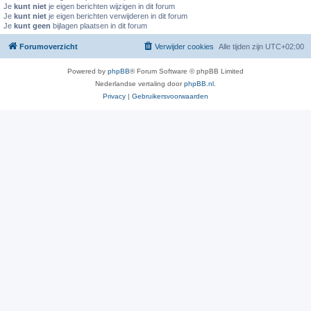
Je
kunt niet
je eigen berichten wijzigen in dit forum
Je
kunt niet
je eigen berichten verwijderen in dit forum
Je
kunt geen
bijlagen plaatsen in dit forum
Forumoverzicht
Verwijder cookies
Alle tijden zijn
UTC+02:00
Powered by
phpBB
® Forum Software © phpBB Limited
Nederlandse vertaling door
phpBB.nl
.
Privacy
|
Gebruikersvoorwaarden