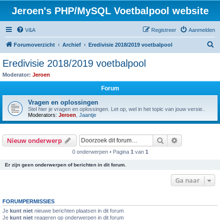
Jeroen's PHP/MySQL Voetbalpool website
V&A
Registreer
Aanmelden
Z
Forumoverzicht
Archief
Eredivisie 2018/2019 voetbalpool
o
Eredivisie 2018/2019 voetbalpool
e
Moderator:
Jeroen
k
Forum
Vragen en oplossingen
Stel hier je vragen en oplossingen. Let op, wel in het topic van jouw versie..
Moderators:
Jeroen
,
Jaantje
Zoek
Uitgebreid z
Nieuw onderwerp
0 onderwerpen • Pagina
1
van
1
Er zijn geen onderwerpen of berichten in dit forum.
Ga naar
FORUMPERMISSIES
Je
kunt niet
nieuwe berichten plaatsen in dit forum
Je
kunt niet
reageren op onderwerpen in dit forum