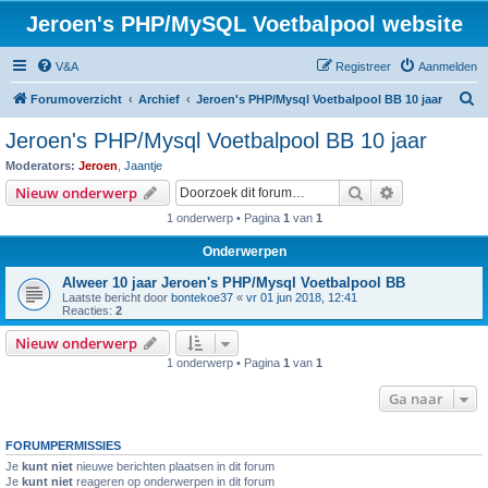
Jeroen's PHP/MySQL Voetbalpool website
V&A
Registreer
Aanmelden
Z
Forumoverzicht
Archief
Jeroen's PHP/Mysql Voetbalpool BB 10 jaar
o
Jeroen's PHP/Mysql Voetbalpool BB 10 jaar
e
Moderators:
Jeroen
,
Jaantje
k
Zoek
Uitgebreid z
Nieuw onderwerp
1 onderwerp • Pagina
1
van
1
Onderwerpen
Alweer 10 jaar Jeroen's PHP/Mysql Voetbalpool BB
Laatste bericht door
bontekoe37
«
vr 01 jun 2018, 12:41
Reacties:
2
Nieuw onderwerp
1 onderwerp • Pagina
1
van
1
Ga naar
FORUMPERMISSIES
Je
kunt niet
nieuwe berichten plaatsen in dit forum
Je
kunt niet
reageren op onderwerpen in dit forum