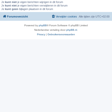
Je
kunt niet
je eigen berichten wijzigen in dit forum
Je
kunt niet
je eigen berichten verwijderen in dit forum
Je
kunt geen
bijlagen plaatsen in dit forum
Forumoverzicht
Verwijder cookies
Alle tijden zijn
UTC+02:00
Powered by
phpBB
® Forum Software © phpBB Limited
Nederlandse vertaling door
phpBB.nl
.
Privacy
|
Gebruikersvoorwaarden