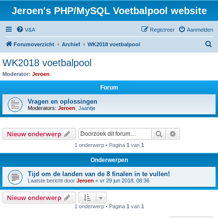
Jeroen's PHP/MySQL Voetbalpool website
V&A
Registreer
Aanmelden
Z
Forumoverzicht
Archief
WK2018 voetbalpool
o
WK2018 voetbalpool
e
Moderator:
Jeroen
k
Forum
Vragen en oplossingen
Moderators:
Jeroen
,
Jaantje
Zoek
Uitgebreid z
Nieuw onderwerp
1 onderwerp • Pagina
1
van
1
Onderwerpen
Tijd om de landen van de 8 finalen in te vullen!
Laatste bericht door
Jeroen
«
vr 29 jun 2018, 08:36
Nieuw onderwerp
1 onderwerp • Pagina
1
van
1