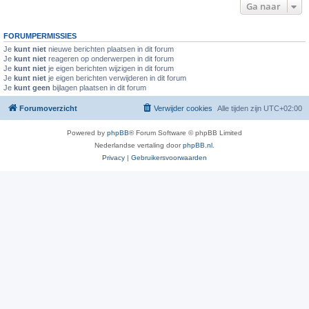
Ga naar
FORUMPERMISSIES
Je
kunt niet
nieuwe berichten plaatsen in dit forum
Je
kunt niet
reageren op onderwerpen in dit forum
Je
kunt niet
je eigen berichten wijzigen in dit forum
Je
kunt niet
je eigen berichten verwijderen in dit forum
Je
kunt geen
bijlagen plaatsen in dit forum
Forumoverzicht
Verwijder cookies
Alle tijden zijn
UTC+02:00
Powered by
phpBB
® Forum Software © phpBB Limited
Nederlandse vertaling door
phpBB.nl
.
Privacy
|
Gebruikersvoorwaarden