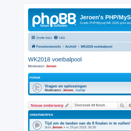
Jeroen's PHP/MyS
Gratis PHP/Mysql WK 2026 pool do
Snelle links
V&A
Forumoverzicht
Archief
WK2018 voetbalpool
WK2018 voetbalpool
Moderator:
Jeroen
FORUM
Vragen en oplossingen
Moderators:
Jeroen
,
Jaantje
Zoe
Nieuw onderwerp
ONDERWERPEN
Tijd om de landen van de 8 finalen in te vullen!
door
Jeroen
»
vr 29 jun 2018, 08:36