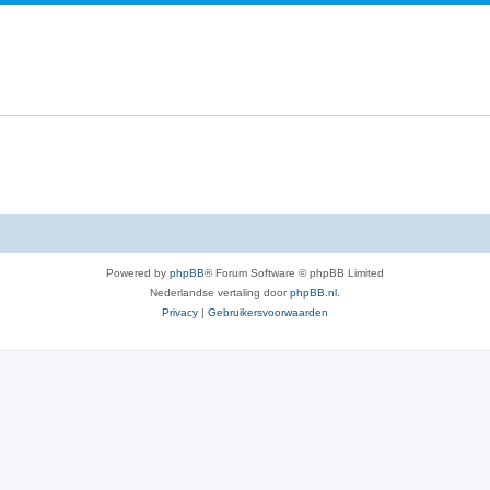
e
e
a
r
c
p
t
e
i
n
e
s
Powered by
phpBB
® Forum Software © phpBB Limited
Nederlandse vertaling door
phpBB.nl
.
Privacy
|
Gebruikersvoorwaarden