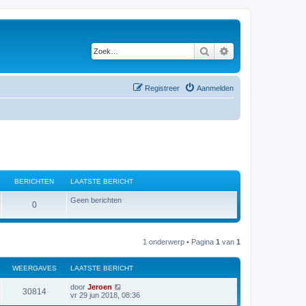
Zoek
Uitgebreid zoeken
Registreer
Aanmelden
BERICHTEN
LAATSTE BERICHT
Geen berichten
B
0
e
r
1 onderwerp • Pagina
1
van
1
i
WEERGAVES
LAATSTE BERICHT
c
L
door
Jeroen
W
30814
h
a
vr 29 jun 2018, 08:36
a