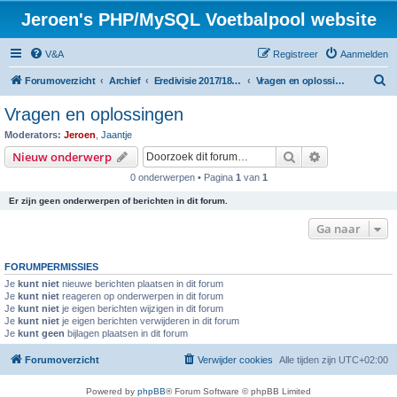
Jeroen's PHP/MySQL Voetbalpool website
V&A
Registreer
Aanmelden
Z
Forumoverzicht
Archief
Eredivisie 2017/18 voetbalpool
Vragen en oplossingen
o
Vragen en oplossingen
e
Moderators:
Jeroen
,
Jaantje
k
Zoek
Uitgebreid z
Nieuw onderwerp
0 onderwerpen • Pagina
1
van
1
Er zijn geen onderwerpen of berichten in dit forum.
Ga naar
FORUMPERMISSIES
Je
kunt niet
nieuwe berichten plaatsen in dit forum
Je
kunt niet
reageren op onderwerpen in dit forum
Je
kunt niet
je eigen berichten wijzigen in dit forum
Je
kunt niet
je eigen berichten verwijderen in dit forum
Je
kunt geen
bijlagen plaatsen in dit forum
Forumoverzicht
Verwijder cookies
Alle tijden zijn
UTC+02:00
Powered by
phpBB
® Forum Software © phpBB Limited