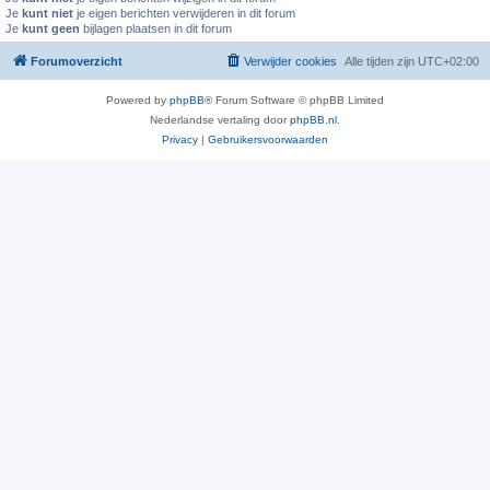
Je
kunt niet
je eigen berichten verwijderen in dit forum
Je
kunt geen
bijlagen plaatsen in dit forum
Forumoverzicht
Verwijder cookies
Alle tijden zijn
UTC+02:00
Powered by
phpBB
® Forum Software © phpBB Limited
Nederlandse vertaling door
phpBB.nl
.
Privacy
|
Gebruikersvoorwaarden