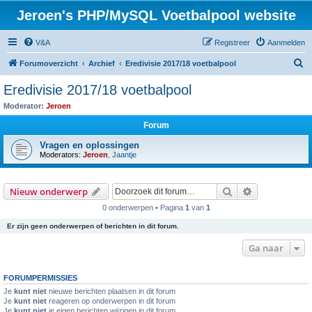
Jeroen's PHP/MySQL Voetbalpool website
V&A
Registreer
Aanmelden
Z
Forumoverzicht
Archief
Eredivisie 2017/18 voetbalpool
o
Eredivisie 2017/18 voetbalpool
e
Moderator:
Jeroen
k
Forum
Vragen en oplossingen
Moderators:
Jeroen
,
Jaantje
Zoek
Uitgebreid z
Nieuw onderwerp
0 onderwerpen • Pagina
1
van
1
Er zijn geen onderwerpen of berichten in dit forum.
Ga naar
FORUMPERMISSIES
Je
kunt niet
nieuwe berichten plaatsen in dit forum
Je
kunt niet
reageren op onderwerpen in dit forum
Je
kunt niet
je eigen berichten wijzigen in dit forum