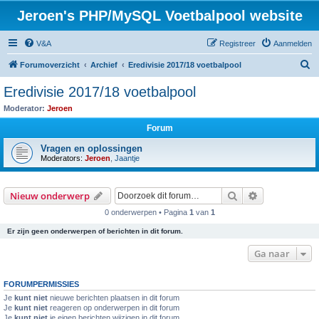
Jeroen's PHP/MySQL Voetbalpool website
V&A
Registreer
Aanmelden
Z
Forumoverzicht
Archief
Eredivisie 2017/18 voetbalpool
o
Eredivisie 2017/18 voetbalpool
e
Moderator:
Jeroen
k
Forum
Vragen en oplossingen
Moderators:
Jeroen
,
Jaantje
Zoek
Uitgebreid z
Nieuw onderwerp
0 onderwerpen • Pagina
1
van
1
Er zijn geen onderwerpen of berichten in dit forum.
Ga naar
FORUMPERMISSIES
Je
kunt niet
nieuwe berichten plaatsen in dit forum
Je
kunt niet
reageren op onderwerpen in dit forum
Je
kunt niet
je eigen berichten wijzigen in dit forum