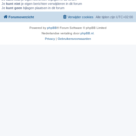
Je
kunt niet
je eigen berichten verwijderen in dit forum
Je
kunt geen
bijlagen plaatsen in dit forum
Forumoverzicht
Verwijder cookies
Alle tijden zijn
UTC+02:00
Powered by
phpBB
® Forum Software © phpBB Limited
Nederlandse vertaling door
phpBB.nl
.
Privacy
|
Gebruikersvoorwaarden